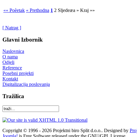
«« Poèetak
« Prethodna
1
2
Sljedeæa »
Kraj »»
[ Natrag ]
Glavni Izbornik
Naslovnica
O nama
Odjeli
Reference
Posebni projekti
Kontakt
Digitalizacija poslovanja
Tražilica
Copyright © 1996 - 2026 Projektni biro Split d.o.o.. Designed by
Pro
Joomla!
is Free Software released under the GNU/GPL License.