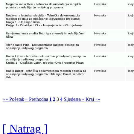
Megamix radio Hvar - Tehnička dokumentacija radijskih
Hrvatska
idej
postaja za odašiljanje radijskog programa
Nezavisna istarska televizija - Tehnička dokumentacija
Hrvatska
idej
radijskih postaja za odašiljanje televizijskog programa:
Kniga 1 - Odašiljač Učka
Knjiga 1 - Odašiljač Učka - Izmjenjeno tehničko rješenje
Usmjerena veza studija Brtonigla s temeljnim odašiljačem
Hrvatska
idej
Učka
Arena radio Pula - Dokumentacija radijske postaje za
Hrvatska
idej
odašiljanje radijskog programa
Radio Labin - Tehnička dokumentacija radijskih postaja za
Hrvatska
idej
odašiljanje radijskog programa:
Knjiga 1 - Odašiljac Labin, repetitor Orlic i repetitor Pican
Radio Buzet - Tehnička dokumentacija radijskih postaja za
Hrvatska
idej
odašiljanje radijskog programa: Odašiljac Buzet, repetitor
Vrh
«« Poèetak
« Prethodna
1
2
3
4
Sljedeæa »
Kraj »»
[ Natrag ]