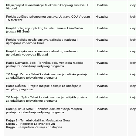
Idejni projekt rekonstrukcije telekomunikacijskog sustava HE
Hrvatska
idej
Vinodol
Projekt optičkog prijenosnog sustava Uparava-CDU Vrboran-
Hrvatska
idej
TS Meterize
Projekt polaganja optičkog kabela u tunelu Lika-Gacka
Hrvatska
idej
(sustav HE Senj)
Projekt radijske mreže sustava daljinskog nadzora i
Hrvatska
idej
upravljanja vodovoda Drniš
Projekt radijske mreže sustava daljinskog nadzora i
Hrvatska
idej
upravljanja vodovoda Biograd
Radio Dalmacija Split - Tehnička dokumentacija radijske
Hrvatska
idej
postaje za odašiljanje radijskog programa
TV Magic Zadar - Tehnička dokumentacija radijske postaje
Hrvatska
idej
za odašiljanje televizijskog programa
Radio Kaštela - Projekt radijske postaje za odašiljanje
Hrvatska
idej
radijskog programa
TV Marjan Split - Tehnicka dokumentacija radijskih postaja
Hrvatska
idej
za odašiljanje televizijskog programa
Radi Quirinus Sisak - Tehnička dokumentacija radijskih
Hrvatska
idej
postaja za odašiljanje radijskog programa
Knjiga 1 - Temeljni odašiljac Moslavačka Gora
Knjiga 2 - Repetitor Letovanicki vrh
Knjiga 3 - Repetitori Petrinja i Kostajnica