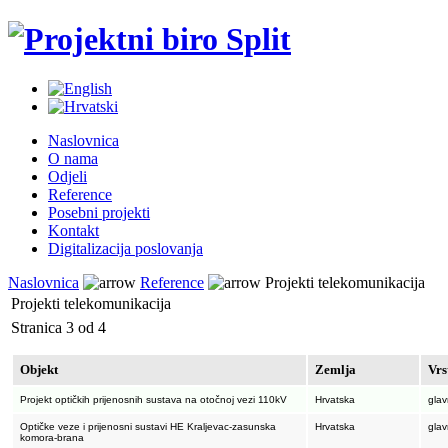
Naslovnica
O nama
Odjeli
Reference
Posebni projekti
Kontakt
Digitalizacija poslovanja
Naslovnica
Reference
Projekti telekomunikacija
Projekti telekomunikacija
Stranica 3 od 4
Objekt
Zemlja
Vrs
Projekt optičkih prijenosnih sustava na otočnoj vezi 110kV
Hrvatska
glav
Optičke veze i prijenosni sustavi HE Kraljevac-zasunska
Hrvatska
glav
komora-brana