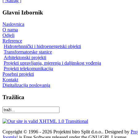
[ Natrag ]
Glavni Izbornik
Naslovnica
O nama
Odjeli
Reference
Hidrotehnnički i hidroenergetski objekti
Transformatorske stanice
Arhitektonski projekti
Projekti upravljanja, mjerenja i daljinskog vođenja
Projekti telekomunikacija
Posebni projekti
Kontakt
Digitalizacija poslovanja
Tražilica
Copyright © 1996 - 2026 Projektni biro Split d.o.o.. Designed by
Pro
Joomla!
is Free Software released under the GNU/GPL License.