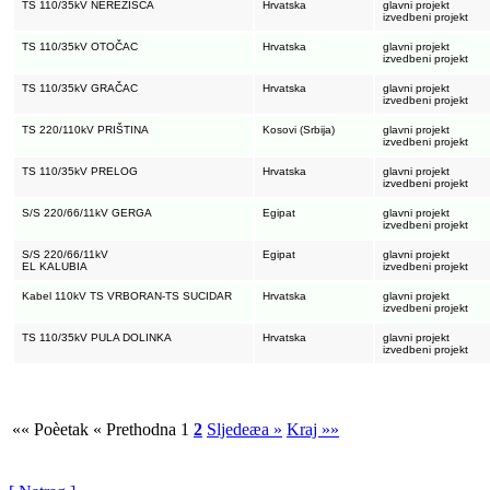
TS 110/35kV NEREŽIŠĆA
Hrvatska
glavni projekt
izvedbeni projekt
TS 110/35kV OTOČAC
Hrvatska
glavni projekt
izvedbeni projekt
TS 110/35kV GRAČAC
Hrvatska
glavni projekt
izvedbeni projekt
TS 220/110kV PRIŠTINA
Kosovi (Srbija)
glavni projekt
izvedbeni projekt
TS 110/35kV PRELOG
Hrvatska
glavni projekt
izvedbeni projekt
S/S 220/66/11kV GERGA
Egipat
glavni projekt
izvedbeni projekt
S/S 220/66/11kV
Egipat
glavni projekt
EL KALUBIA
izvedbeni projekt
Kabel 110kV TS VRBORAN-TS SUCIDAR
Hrvatska
glavni projekt
izvedbeni projekt
TS 110/35kV PULA DOLINKA
Hrvatska
glavni projekt
izvedbeni projekt
«« Poèetak
« Prethodna
1
2
Sljedeæa »
Kraj »»